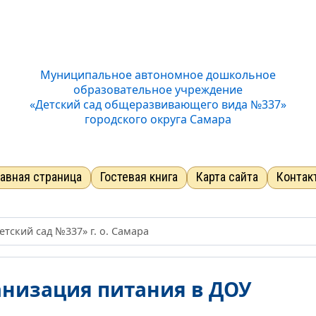
Муниципальное автономное дошкольное
образовательное учреждение
«Детский сад общеразвивающего вида №337»
городского округа Самара
лавная страница
Гостевая книга
Карта сайта
Контак
ский сад №337» г. о. Самара
анизация питания в ДОУ