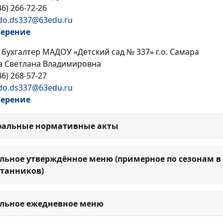
46) 266-72-26
do.ds337@63edu.ru
верение
 бухгалтер МАДОУ «Детский сад № 337» г.о. Самара
а Светлана Владимировна
46) 268-57-27
do.ds337@63edu.ru
верение
ральные нормативные акты
льное утверждённое меню (примерное по сезонам в 
танников)
льное ежедневное меню