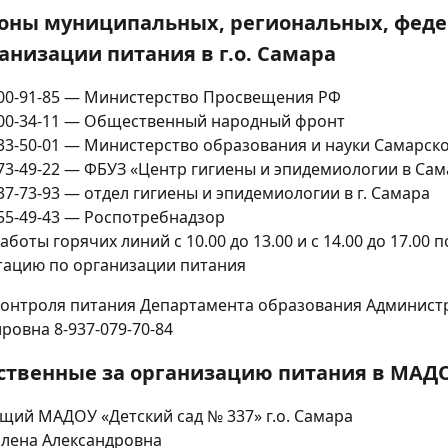
оны муниципальных, региональных, феде
ганизации питания в г.о. Самара
 200-91-85 — Министерство Просвещения РФ
 200-34-11 — Общественный народный фронт
 333-50-01 — Министерство образования и науки Самарск
 373-49-22 — ФБУЗ «Центр гигиены и эпидемиологии в Са
337-73-93 — отдел гигиены и эпидемиологии в г. Самара
555-49-43 — Роспотребнадзор
боты горячих линий с 10.00 до 13.00 и с 14.00 до 17.0
тацию по организации питания
контроля питания Департамента образования Администр
ровна 8-937-079-70-84
ственные за организацию питания в МАДОУ
щий МАДОУ «Детский сад № 337» г.о. Самара
Елена Александровна