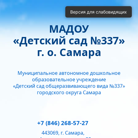
Включить
Отключить
Версия для слабовидящих
Монохромные изображения
Отключить Flash
МАДОУ
Кернинг
«Детский сад №337»
Стандартный
Средний
Большой
Интервал
г. о. Самара
Одинарный
Полуторный
Двойной
Гарнитура
Муниципальное автономное дошкольное
Без засечек
С засечками
образовательное учреждение
Звук
«Детский сад общеразвивающего вида №337»
городского округа Самара
Нормально
Текущий уровень громкости:
50
+7 (846) 268-57-27
443069, г. Самара,