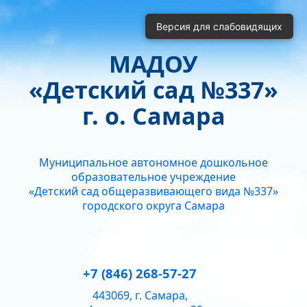
Включить
Отключить
Версия для слабовидящих
Монохромные изображения
Отключить Flash
МАДОУ
Кернинг
«Детский сад №337»
Стандартный
Средний
Большой
Интервал
г. о. Самара
Одинарный
Полуторный
Двойной
Гарнитура
Муниципальное автономное дошкольное
Без засечек
С засечками
образовательное учреждение
Звук
«Детский сад общеразвивающего вида №337»
городского округа Самара
Нормально
Текущий уровень громкости:
50
+7 (846) 268-57-27
443069, г. Самара,