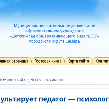
Отключить Flash
Стандартный
Средний
Большо
Звук
Нормально
Текущий уров
Муниципальное автономное дошкольное
образовательное учреждение
«Детский сад общеразвивающего вида №337»
городского округа Самара
лавная страница
Гостевая книга
Карта сайта
Контак
ОУ «Детский сад №337» г. о. Самара
ультирует педагог — психолог