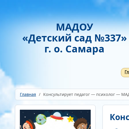
Включить
Отключить
Монохромные изображения
Гарнитура
МАДОУ
Без засечек
С засечками
«Детский сад №337»
г. о. Самара
Г
Главная
/
Консультирует педагог — психолог — МАД
Конс