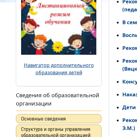
Реко
(педа
В сем
Восп
Реко
Реко
Навигатор дополнительного
(Вяцк
образования детей
Конс
Нака
Сведения об образовательной
организации
Дети
Основные сведения
Реко
Э.М.)
Структура и органы управления
образовательной организацией