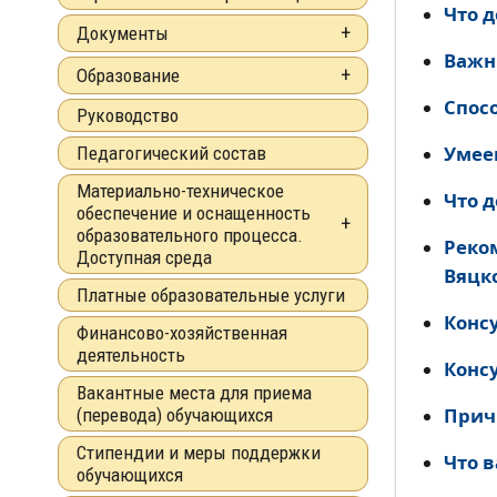
Что д
Документы
Важны
Образование
Спос
Руководство
Умеем
Педагогический состав
Материально-техническое
Что д
обеспечение и оснащенность
образовательного процесса.
Реко
Доступная среда
Вяцко
Платные образовательные услуги
Конс
Финансово-хозяйственная
деятельность
Конс
Вакантные места для приема
Прич
(перевода) обучающихся
Стипендии и меры поддержки
Что в
обучающихся