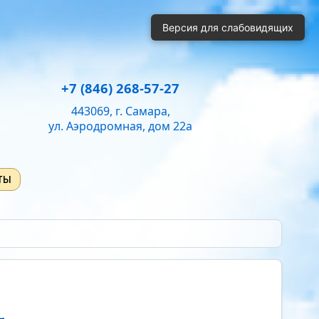
й
Одинарный
Полуторный
Двойной
Версия для слабовидящих
ень громкости:
50
+7 (846) 268-57-27
443069, г. Самара,
ул. Аэродромная, дом 22а
ты