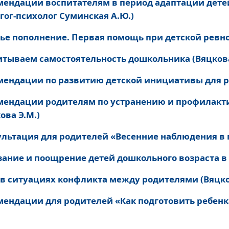
мендации воспитателям в период адаптации дете
гог-психолог Суминская А.Ю.)
ье пополнение. Первая помощь при детской ревно
итываем самостоятельность дошкольника (Вяцкова
мендации по развитию детской инициативы для ро
мендации родителям по устранению и профилакти
ова Э.М.)
ультация для родителей «Весенние наблюдения в п
зание и поощрение детей дошкольного возраста в 
 в ситуациях конфликта между родителями (Вяцко
мендации для родителей «Как подготовить ребенка