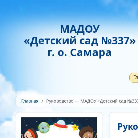
Включить
Отключить
Монохромные изображения
Гарнитура
МАДОУ
Без засечек
С засечками
«Детский сад №337»
г. о. Самара
Г
Главная
/
Руководство — МАДОУ «Детский сад №337»
Рук