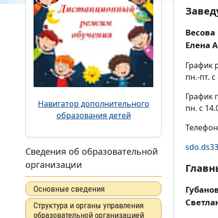
Заве
Весова
Елена 
График 
пн.-пт. с
График 
Навигатор дополнительного
пн. с 14.
образования детей
Телефон:
sdo.ds3
Сведения об образовательной
организации
Главн
Основные сведения
Губано
Светла
Структура и органы управления
образовательной организацией