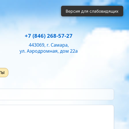
й
Одинарный
Полуторный
Двойной
Версия для слабовидящих
ень громкости:
50
+7 (846) 268-57-27
443069, г. Самара,
ул. Аэродромная, дом 22а
ты