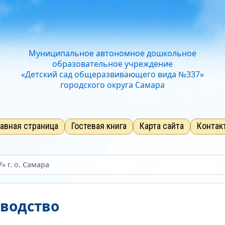
Отключить Flash
Стандартный
Средний
Большо
Звук
Нормально
Текущий уров
Муниципальное автономное дошкольное
образовательное учреждение
«Детский сад общеразвивающего вида №337»
городского округа Самара
лавная страница
Гостевая книга
Карта сайта
Контак
 г. о. Самара
оводство