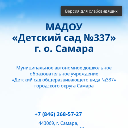
Включить
Отключить
Версия для слабовидящих
Монохромные изображения
Отключить Flash
МАДОУ
Кернинг
«Детский сад №337»
Стандартный
Средний
Большой
Интервал
г. о. Самара
Одинарный
Полуторный
Двойной
Гарнитура
Муниципальное автономное дошкольное
Без засечек
С засечками
образовательное учреждение
Звук
«Детский сад общеразвивающего вида №337»
городского округа Самара
Нормально
Текущий уровень громкости:
50
+7 (846) 268-57-27
443069, г. Самара,