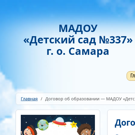
Включить
Отключить
Монохромные изображения
Гарнитура
МАДОУ
Без засечек
С засечками
«Детский сад №337»
г. о. Самара
Г
Главная
/
Договор об образовании — МАДОУ «Детск
Дого