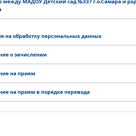
р между МАДОУ Детский сад №337 г.о.Самара и р
а
ия на обработку персональных данных
ние о зачислении
ние на прием
ние на прием в порядке перевода