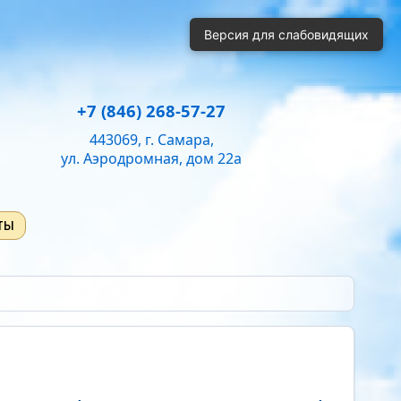
й
Одинарный
Полуторный
Двойной
Версия для слабовидящих
ень громкости:
50
+7 (846) 268-57-27
443069, г. Самара,
ул. Аэродромная, дом 22а
ты