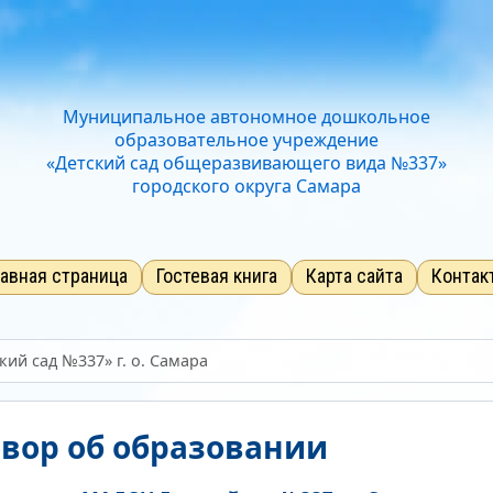
Отключить Flash
Стандартный
Средний
Большо
Звук
Нормально
Текущий уров
Муниципальное автономное дошкольное
образовательное учреждение
«Детский сад общеразвивающего вида №337»
городского округа Самара
лавная страница
Гостевая книга
Карта сайта
Контак
ий сад №337» г. о. Самара
вор об образовании