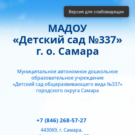
Включить
Отключить
Версия для слабовидящих
Монохромные изображения
Отключить Flash
МАДОУ
Кернинг
«Детский сад №337»
Стандартный
Средний
Большой
Интервал
г. о. Самара
Одинарный
Полуторный
Двойной
Гарнитура
Муниципальное автономное дошкольное
Без засечек
С засечками
образовательное учреждение
Звук
«Детский сад общеразвивающего вида №337»
городского округа Самара
Нормально
Текущий уровень громкости:
50
+7 (846) 268-57-27
443069, г. Самара,