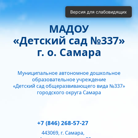
Включить
Отключить
Версия для слабовидящих
Монохромные изображения
Отключить Flash
МАДОУ
Кернинг
«Детский сад №337»
Стандартный
Средний
Большой
Интервал
г. о. Самара
Одинарный
Полуторный
Двойной
Гарнитура
Муниципальное автономное дошкольное
Без засечек
С засечками
образовательное учреждение
Звук
«Детский сад общеразвивающего вида №337»
городского округа Самара
Нормально
Текущий уровень громкости:
50
+7 (846) 268-57-27
443069, г. Самара,