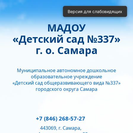
Включить
Отключить
Версия для слабовидящих
Монохромные изображения
Отключить Flash
МАДОУ
Кернинг
«Детский сад №337»
Стандартный
Средний
Большой
Интервал
г. о. Самара
Одинарный
Полуторный
Двойной
Гарнитура
Муниципальное автономное дошкольное
Без засечек
С засечками
образовательное учреждение
Звук
«Детский сад общеразвивающего вида №337»
городского округа Самара
Нормально
Текущий уровень громкости:
50
+7 (846) 268-57-27
443069, г. Самара,