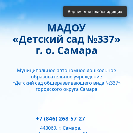
Включить
Отключить
Версия для слабовидящих
Монохромные изображения
Отключить Flash
МАДОУ
Кернинг
«Детский сад №337»
Стандартный
Средний
Большой
Интервал
г. о. Самара
Одинарный
Полуторный
Двойной
Гарнитура
Муниципальное автономное дошкольное
Без засечек
С засечками
образовательное учреждение
Звук
«Детский сад общеразвивающего вида №337»
городского округа Самара
Нормально
Текущий уровень громкости:
50
+7 (846) 268-57-27
443069, г. Самара,