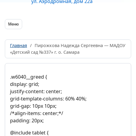
ул. Аэродромная, дом 22а
Меню
Главная
/
Пирожкова Надежда Сергеевна — МАДОУ
«Детский сад №337» г. о. Самара
.w6040__greed {
display: grid;
justify-content: center;
grid-template-columns: 60% 40%;
grid-gap: 10px 10px;
/*align-items: center;*/
padding: 20px;
@include tablet {