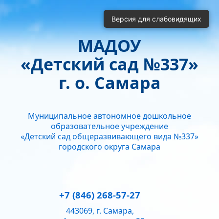
Включить
Отключить
Версия для слабовидящих
Монохромные изображения
Отключить Flash
МАДОУ
Кернинг
«Детский сад №337»
Стандартный
Средний
Большой
Интервал
г. о. Самара
Одинарный
Полуторный
Двойной
Гарнитура
Муниципальное автономное дошкольное
Без засечек
С засечками
образовательное учреждение
Звук
«Детский сад общеразвивающего вида №337»
городского округа Самара
Нормально
Текущий уровень громкости:
50
+7 (846) 268-57-27
443069, г. Самара,