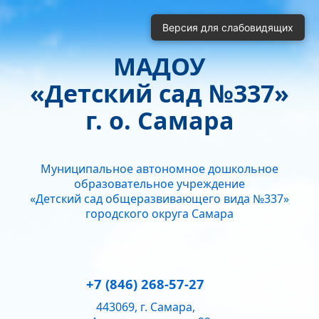
Включить
Отключить
Версия для слабовидящих
Монохромные изображения
Отключить Flash
МАДОУ
Кернинг
«Детский сад №337»
Стандартный
Средний
Большой
Интервал
г. о. Самара
Одинарный
Полуторный
Двойной
Гарнитура
Муниципальное автономное дошкольное
Без засечек
С засечками
образовательное учреждение
Звук
«Детский сад общеразвивающего вида №337»
городского округа Самара
Нормально
Текущий уровень громкости:
50
+7 (846) 268-57-27
443069, г. Самара,