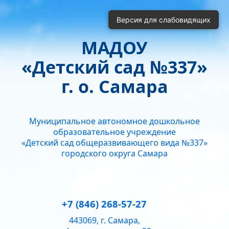
Включить
Отключить
Версия для слабовидящих
Монохромные изображения
Отключить Flash
МАДОУ
Кернинг
«Детский сад №337»
Стандартный
Средний
Большой
Интервал
г. о. Самара
Одинарный
Полуторный
Двойной
Гарнитура
Муниципальное автономное дошкольное
Без засечек
С засечками
образовательное учреждение
Звук
«Детский сад общеразвивающего вида №337»
городского округа Самара
Нормально
Текущий уровень громкости:
50
+7 (846) 268-57-27
443069, г. Самара,