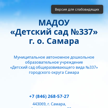
Включить
Отключить
Версия для слабовидящих
Монохромные изображения
Отключить Flash
МАДОУ
Кернинг
«Детский сад №337»
Стандартный
Средний
Большой
Интервал
г. о. Самара
Одинарный
Полуторный
Двойной
Гарнитура
Муниципальное автономное дошкольное
Без засечек
С засечками
образовательное учреждение
Звук
«Детский сад общеразвивающего вида №337»
городского округа Самара
Нормально
Текущий уровень громкости:
50
+7 (846) 268-57-27
443069, г. Самара,