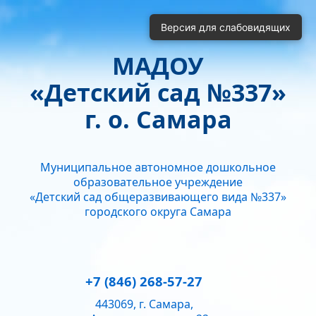
Включить
Отключить
Версия для слабовидящих
Монохромные изображения
Отключить Flash
МАДОУ
Кернинг
«Детский сад №337»
Стандартный
Средний
Большой
Интервал
г. о. Самара
Одинарный
Полуторный
Двойной
Гарнитура
Муниципальное автономное дошкольное
Без засечек
С засечками
образовательное учреждение
Звук
«Детский сад общеразвивающего вида №337»
городского округа Самара
Нормально
Текущий уровень громкости:
50
+7 (846) 268-57-27
443069, г. Самара,