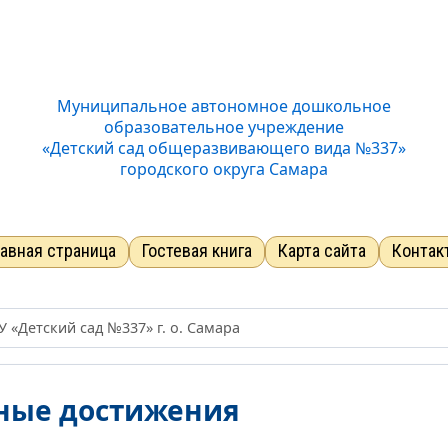
Отключить Flash
Стандартный
Средний
Большо
Звук
Нормально
Текущий уров
Муниципальное автономное дошкольное
образовательное учреждение
«Детский сад общеразвивающего вида №337»
городского округа Самара
лавная страница
Гостевая книга
Карта сайта
Контак
«Детский сад №337» г. о. Самара
ные достижения