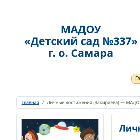
Включить
Отключить
Монохромные изображения
Гарнитура
МАДОУ
Без засечек
С засечками
«Детский сад №337»
г. о. Самара
Г
Главная
/
Личные достижения (Закиряева) — МАДОУ 
Лич