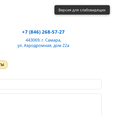
й
Одинарный
Полуторный
Двойной
Версия для слабовидящих
ень громкости:
50
+7 (846) 268-57-27
443069, г. Самара,
ул. Аэродромная, дом 22а
ты