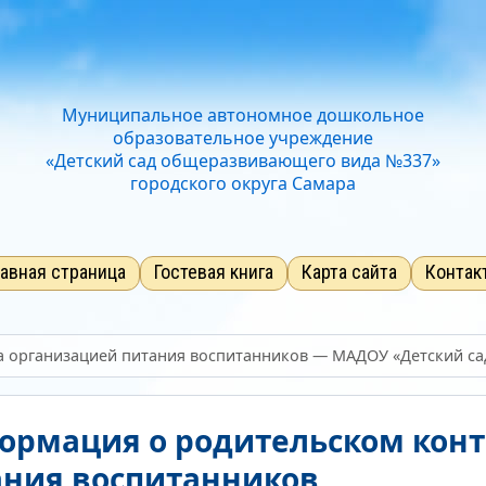
Отключить Flash
Стандартный
Средний
Большо
Звук
Нормально
Текущий уров
Муниципальное автономное дошкольное
образовательное учреждение
«Детский сад общеразвивающего вида №337»
городского округа Самара
лавная страница
Гостевая книга
Карта сайта
Контак
 организацией питания воспитанников — МАДОУ «Детский сад
ормация о родительском конт
ания воспитанников