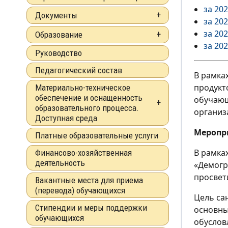
за 202
Документы
за 202
за 202
Образование
за 202
Руководство
Педагогический состав
В рамка
продукт
Материально-техническое
обеспечение и оснащенность
обучающ
образовательного процесса.
организ
Доступная среда
Меропр
Платные образовательные услуги
В рамка
Финансово-хозяйственная
деятельность
«Демогр
просвет
Вакантные места для приема
(перевода) обучающихся
Цель са
Стипендии и меры поддержки
основны
обучающихся
обуслов