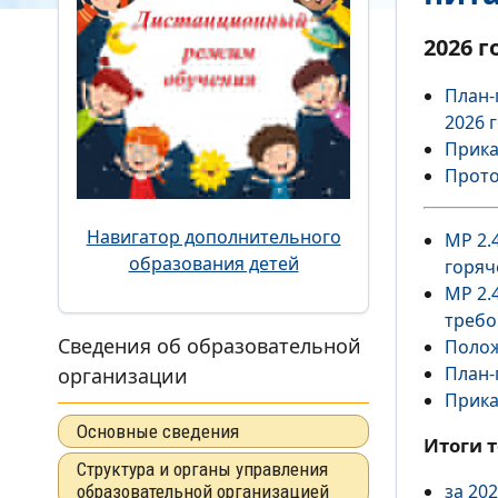
2026 г
План-
2026 
Прика
Прото
Навигатор дополнительного
МР 2.
образования детей
горяч
МР 2.
треб
Сведения об образовательной
Полож
План-
организации
Прика
Основные сведения
Итоги 
Структура и органы управления
за 202
образовательной организацией