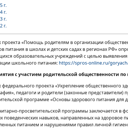
5 г.
4 г.
3 г.
2 г.
х проекта «Помощь родителям в организации обществен
ов питания в школах и детских садах в регионах РФ» оп
ихся образовательных учреждений с целью выявления
ации школьного питания:
https://spros-online.ru/goryac
иятия с участием родительской общественности по
х федерального проекта «Укрепление общественного з
афия», педагоги и родители (законные представители)
ительской программе «Основы здорового питания для 
нитарно-просветительской программы заключается в ф
х поведенческих навыков, направленных на здоровое п
ленных питанием и нарушениями правил личной гигиены