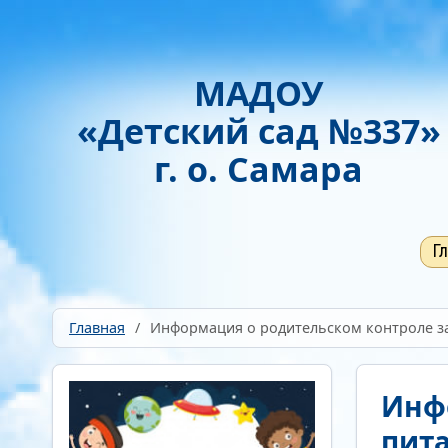
Включить
Отключить
Монохромные изображения
Гарнитура
МАДОУ
Без засечек
С засечками
«Детский сад №337»
г. о. Самара
Г
Главная
/
Информация о родительском контроле за
Инф
пит