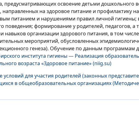
в, предусматривающих освоение детьми дошкольного в
, направленных на здоровое питание и профилактику н
вым питанием и нарушениями правил личной гигиены; в
о поведения; формирование у родителей, педагогов, а т
ми навыков организации здорового питания, в том числе
ительных мероприятий, обусловленных эпидемиологич
екционного генеза). Обучение по данным программам д
ирского института гигиены — Реализация образовател
ьного возраста «Здоровое питание» (niig.su)
е условий для участия родителей (законных представите
ихся в общеобразовательных организациях (Методиче