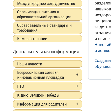
раздело
Международное сотрудничество
навыков
Организация питания в
нездоро
образовательной организации
пищевог
Образовательные стандарты и
за деть
требования
огранич
и неинф
Комплектование
Новосиб
и дошкол
Дополнительная информация
Создани
Наши новости
обучающ
Всероссийская сетевая
инновационная площадка
ГТО
К дню Великой Победы
Информация для родителей