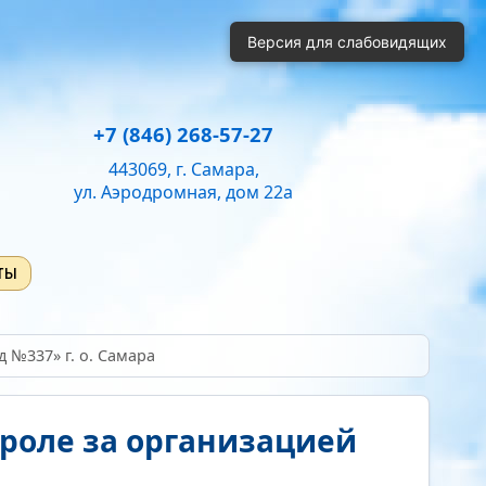
й
Одинарный
Полуторный
Двойной
Версия для слабовидящих
ень громкости:
50
+7 (846) 268-57-27
443069, г. Самара,
ул. Аэродромная, дом 22а
ты
 №337» г. о. Самара
роле за организацией