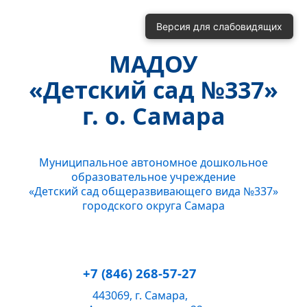
Включить
Отключить
Версия для слабовидящих
Монохромные изображения
Отключить Flash
МАДОУ
Кернинг
«Детский сад №337»
Стандартный
Средний
Большой
Интервал
г. о. Самара
Одинарный
Полуторный
Двойной
Гарнитура
Муниципальное автономное дошкольное
Без засечек
С засечками
образовательное учреждение
Звук
«Детский сад общеразвивающего вида №337»
городского округа Самара
Нормально
Текущий уровень громкости:
50
+7 (846) 268-57-27
443069, г. Самара,