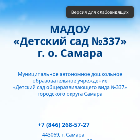
Включить
Отключить
Версия для слабовидящих
Монохромные изображения
Отключить Flash
МАДОУ
Кернинг
«Детский сад №337»
Стандартный
Средний
Большой
Интервал
г. о. Самара
Одинарный
Полуторный
Двойной
Гарнитура
Муниципальное автономное дошкольное
Без засечек
С засечками
образовательное учреждение
Звук
«Детский сад общеразвивающего вида №337»
городского округа Самара
Нормально
Текущий уровень громкости:
50
+7 (846) 268-57-27
443069, г. Самара,