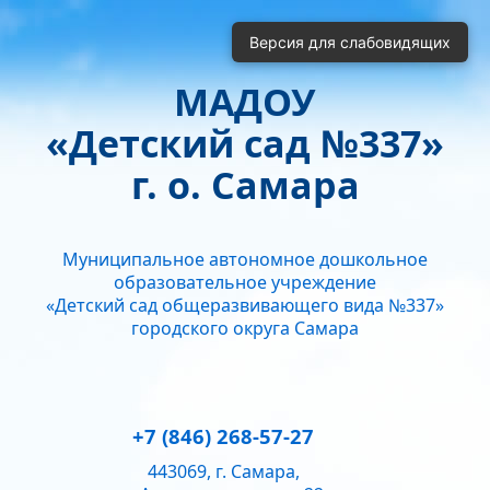
Включить
Отключить
Версия для слабовидящих
Монохромные изображения
Отключить Flash
МАДОУ
Кернинг
«Детский сад №337»
Стандартный
Средний
Большой
Интервал
г. о. Самара
Одинарный
Полуторный
Двойной
Гарнитура
Муниципальное автономное дошкольное
Без засечек
С засечками
образовательное учреждение
Звук
«Детский сад общеразвивающего вида №337»
городского округа Самара
Нормально
Текущий уровень громкости:
50
+7 (846) 268-57-27
443069, г. Самара,