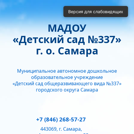
Включить
Отключить
Версия для слабовидящих
Монохромные изображения
Отключить Flash
МАДОУ
Кернинг
«Детский сад №337»
Стандартный
Средний
Большой
Интервал
г. о. Самара
Одинарный
Полуторный
Двойной
Гарнитура
Муниципальное автономное дошкольное
Без засечек
С засечками
образовательное учреждение
Звук
«Детский сад общеразвивающего вида №337»
городского округа Самара
Нормально
Текущий уровень громкости:
50
+7 (846) 268-57-27
443069, г. Самара,