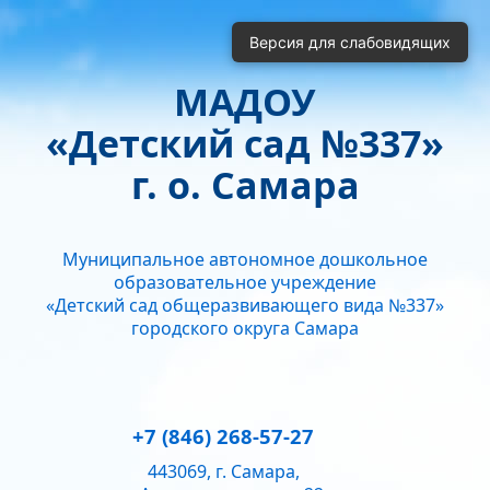
Включить
Отключить
Версия для слабовидящих
Монохромные изображения
Отключить Flash
МАДОУ
Кернинг
«Детский сад №337»
Стандартный
Средний
Большой
Интервал
г. о. Самара
Одинарный
Полуторный
Двойной
Гарнитура
Муниципальное автономное дошкольное
Без засечек
С засечками
образовательное учреждение
Звук
«Детский сад общеразвивающего вида №337»
городского округа Самара
Нормально
Текущий уровень громкости:
50
+7 (846) 268-57-27
443069, г. Самара,