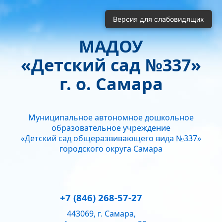
Включить
Отключить
Версия для слабовидящих
Монохромные изображения
Отключить Flash
МАДОУ
Кернинг
«Детский сад №337»
Стандартный
Средний
Большой
Интервал
г. о. Самара
Одинарный
Полуторный
Двойной
Гарнитура
Муниципальное автономное дошкольное
Без засечек
С засечками
образовательное учреждение
Звук
«Детский сад общеразвивающего вида №337»
городского округа Самара
Нормально
Текущий уровень громкости:
50
+7 (846) 268-57-27
443069, г. Самара,