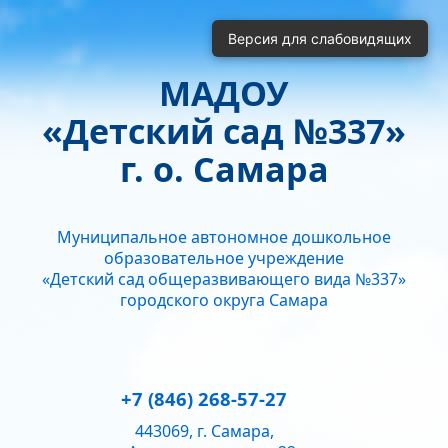
Включить
Отключить
Версия для слабовидящих
Монохромные изображения
Отключить Flash
МАДОУ
Кернинг
«Детский сад №337»
Стандартный
Средний
Большой
Интервал
г. о. Самара
Одинарный
Полуторный
Двойной
Гарнитура
Муниципальное автономное дошкольное
Без засечек
С засечками
образовательное учреждение
Звук
«Детский сад общеразвивающего вида №337»
городского округа Самара
Нормально
Текущий уровень громкости:
50
+7 (846) 268-57-27
443069, г. Самара,